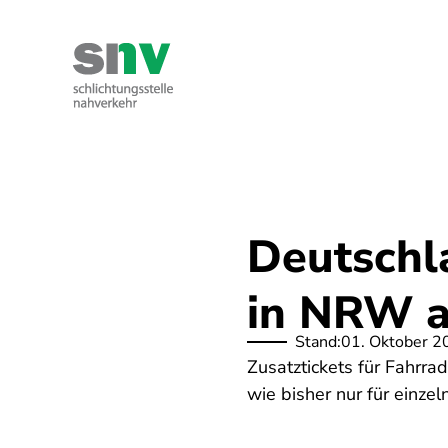
Direkt
zum
Inhalt
Kontakt
Ihre Rechte
Über uns
Deutschla
in NRW a
Stand:
01. Oktober 2
Zusatztickets für Fahrra
wie bisher nur für einze